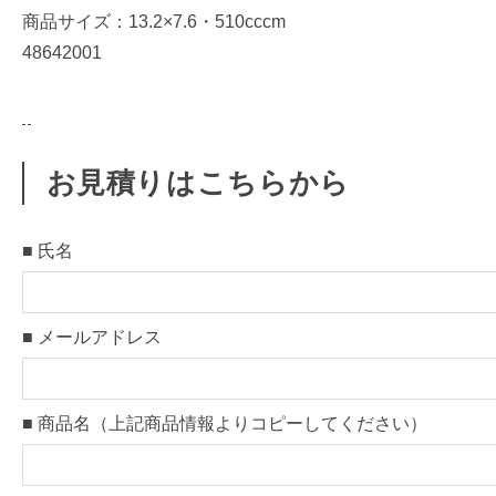
商品サイズ：13.2×7.6・510cccm
リ
48642001
ジ
ナ
ル
ど
お見積りはこちらから
ん
ぶ
り
■ 氏名
作
成
）
■ メールアドレス
【
1
■ 商品名（上記商品情報よりコピーしてください）
2
-
1