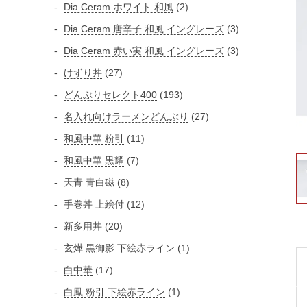
個
2
Dia Ceram ホワイト 和風
2
個
の
個
3
Dia Ceram 唐辛子 和風 イングレーズ
3
商
の
の
個
3
Dia Ceram 赤い実 和風 イングレーズ
3
品
商
商
の
個
2
けずり丼
27
品
品
商
の
7
1
どんぶりセレクト400
193
品
商
個
9
2
名入れ向けラーメンどんぶり
27
品
の
3
7
1
和風中華 粉引
11
商
個
個
1
品
7
和風中華 黒耀
7
の
の
個
個
商
8
天青 青白磁
8
商
の
の
品
個
品
1
手巻丼 上絵付
12
商
商
の
2
品
2
新多用丼
20
品
商
個
0
1
玄燁 黒御影 下絵赤ライン
1
品
の
個
個
1
白中華
17
商
の
の
7
品
1
白鳳 粉引 下絵赤ライン
1
商
商
個