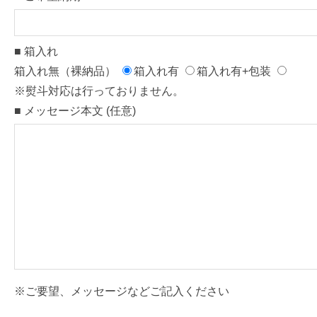
■ 箱入れ
箱入れ無（裸納品）
箱入れ有
箱入れ有+包装
※熨斗対応は行っておりません。
■ メッセージ本文 (任意)
※ご要望、メッセージなどご記入ください