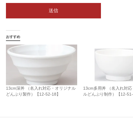
おすすめ
13cm深丼 （名入れ対応・オリジナル
13cm多用丼 （名入れ対
どんぶり製作）【12-52-18】
ルどんぶり制作）【12-51-