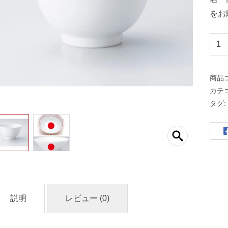
をお
1
3
c
商品
m
カテ
深
タグ
丼
（
名
入
れ
対
応
説明
レビュー (0)
・
オ