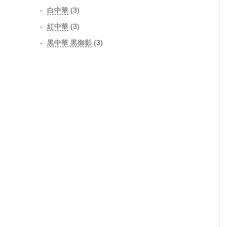
個
個
3
白中華
3
品
の
の
個
3
紅中華
3
商
商
の
個
品
3
黒中華 黒御影
3
品
商
の
個
品
商
の
品
商
品