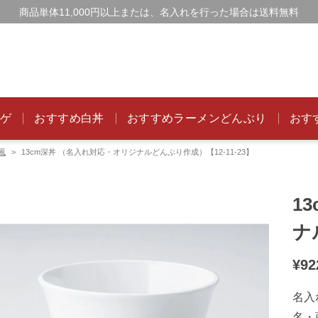
商品単体11,000円以上または、名入れを行った場合は送料無料
ンゲ
おすすめ白丼
おすすめラーメンどんぶり
おす
和風
13cm深丼 （名入れ対応・オリジナルどんぶり作成）【12-11-23】
1
ナ
¥
92
名入
名・