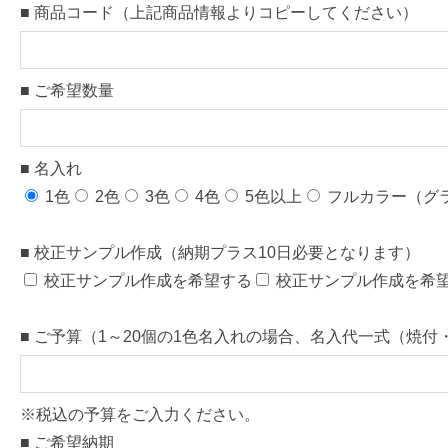
■ 商品コード（上記商品情報よりコピーしてください）
1
-
2
■ ご希望数量
3
】
個
■ 名入れ
1色
2色
3色
4色
5色以上
フルカラー（グ
■ 校正サンプル作成（納期プラス10日必要となります）
校正サンプル作成を希望する
校正サンプル作成を希
■ ご予算（1～20個の1色名入れの場合、名入代一式（焼付
※税込の予算をご入力ください。
■ ご希望納期