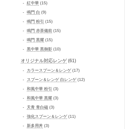
個
品
1
紅中華
15
品
の
の
5
9
鳴門 白
9
商
商
個
個
品
1
鳴門 粉引
15
品
の
の
5
1
鳴門 赤茶備前
15
商
商
個
5
品
1
鳴門 黒耀
15
品
の
個
5
1
黒中華 黒御影
10
商
の
個
0
品
商
6
オリジナル対応レンゲ
61
の
個
品
商
1
1
カラースプーン＆レンゲ
の
17
品
個
7
商
1
スプーン＆レンゲ 白レンゲ
12
の
個
品
2
3
和風中華 粉引
3
の
商
個
個
3
和風中華 黒耀
3
商
品
の
の
個
品
3
天青 青白磁
3
商
商
の
個
品
1
強化スプーン＆レンゲ
11
品
商
の
1
3
新多用丼
3
品
商