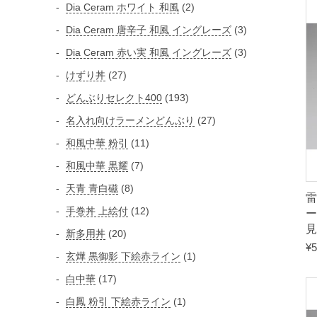
個
2
Dia Ceram ホワイト 和風
2
個
の
個
3
Dia Ceram 唐辛子 和風 イングレーズ
3
商
の
の
個
3
Dia Ceram 赤い実 和風 イングレーズ
3
品
商
商
の
個
2
けずり丼
27
品
品
商
の
7
1
どんぶりセレクト400
193
品
商
個
9
2
名入れ向けラーメンどんぶり
27
品
の
3
7
1
和風中華 粉引
11
商
個
個
1
品
7
和風中華 黒耀
7
の
の
個
個
商
8
天青 青白磁
8
商
の
雷
の
品
個
品
1
手巻丼 上絵付
12
ー
商
商
の
2
見
品
2
新多用丼
20
品
商
個
¥
5
0
1
玄燁 黒御影 下絵赤ライン
1
品
の
個
個
1
白中華
17
商
の
の
7
品
1
白鳳 粉引 下絵赤ライン
1
商
商
個