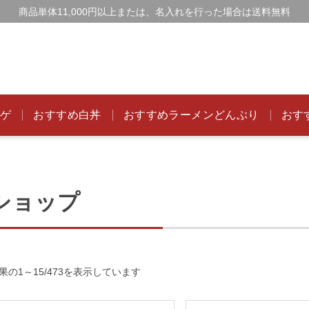
商品単体11,000円以上または、名入れを行った場合は送料無料
ンゲ
おすすめ白丼
おすすめラーメンどんぶり
おす
ショップ
新
果の1～15/473を表示しています
し
い