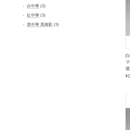
個
個
3
白中華
3
品
の
の
個
3
紅中華
3
商
商
の
個
品
3
黒中華 黒御影
3
品
商
の
個
品
商
の
品
商
品
白
マ
途
¥
1