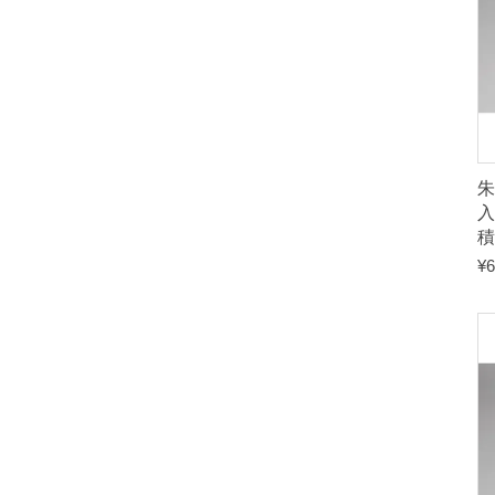
朱
入
積
¥
6