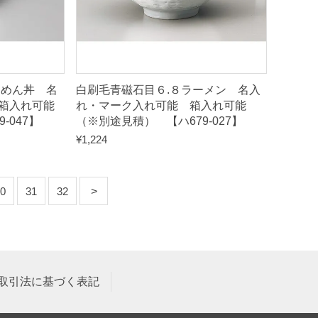
５めん丼 名
白刷毛青磁石目６.８ラーメン 名入
箱入れ可能
れ・マーク入れ可能 箱入れ可能
-047】
（※別途見積） 【ハ679-027】
¥
1,224
0
31
32
取引法に基づく表記