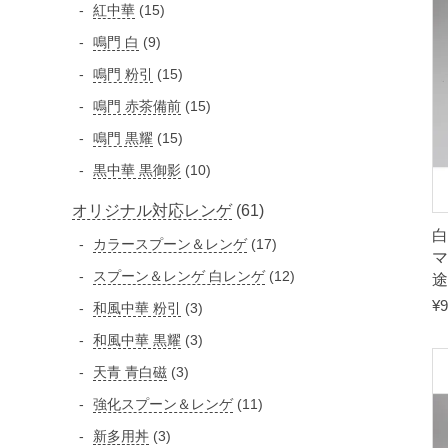
個
品
1
紅中華
15
品
の
の
5
9
鳴門 白
9
商
商
個
個
品
1
鳴門 粉引
15
品
の
の
5
1
鳴門 赤茶備前
15
商
商
個
5
品
1
鳴門 黒耀
15
品
の
個
5
1
黒中華 黒御影
10
商
の
個
0
品
商
6
オリジナル対応レンゲ
61
の
個
品
白
商
1
1
カラースプーン＆レンゲ
の
17
マ
品
個
7
商
1
スプーン＆レンゲ 白レンゲ
12
途
の
個
品
2
¥
9
3
和風中華 粉引
3
の
商
個
個
3
和風中華 黒耀
3
商
品
の
の
個
品
3
天青 青白磁
3
商
商
の
個
品
1
強化スプーン＆レンゲ
11
品
商
の
1
3
新多用丼
3
品
商