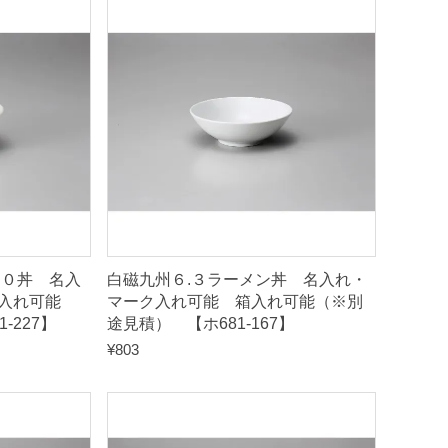
.０丼 名入
白磁九州６.３ラーメン丼 名入れ・
入れ可能
マーク入れ可能 箱入れ可能（※別
-227】
途見積） 【ホ681-167】
¥
803