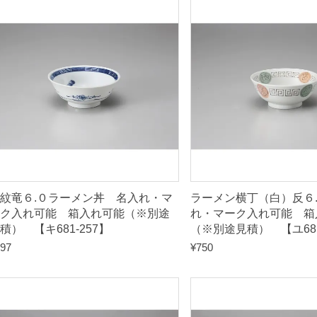
順
紋竜６.０ラーメン丼 名入れ・マ
ラーメン横丁（白）反６
ク入れ可能 箱入れ可能（※別途
れ・マーク入れ可能 箱
積） 【キ681-257】
（※別途見積） 【ユ681
97
¥
750