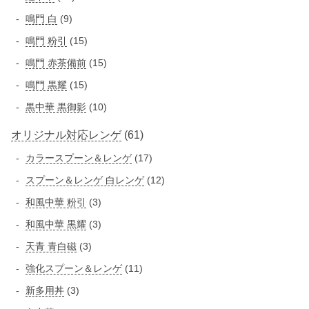
の
の
5
9
鳴門 白
9
商
商
個
個
品
1
鳴門 粉引
15
品
の
の
5
1
鳴門 赤茶備前
15
商
商
個
5
品
1
鳴門 黒耀
15
品
の
個
5
1
黒中華 黒御影
10
商
の
個
0
品
商
6
オリジナル対応レンゲ
61
の
個
品
商
1
1
カラースプーン＆レンゲ
の
17
品
個
7
商
1
スプーン＆レンゲ 白レンゲ
12
の
個
品
2
3
和風中華 粉引
3
の
商
個
個
3
和風中華 黒耀
3
商
品
の
の
個
品
3
天青 青白磁
3
商
商
の
個
品
1
強化スプーン＆レンゲ
11
品
商
の
1
3
新多用丼
3
品
商
個
個