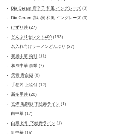
個
の
個
3
Dia Ceram 唐辛子 和風 イングレーズ
3
商
の
の
個
3
Dia Ceram 赤い実 和風 イングレーズ
3
品
商
商
の
個
2
けずり丼
27
品
品
商
の
7
1
どんぶりセレクト400
193
品
商
個
9
2
名入れ向けラーメンどんぶり
27
品
の
3
7
1
和風中華 粉引
11
商
個
個
1
品
7
和風中華 黒耀
7
の
の
個
個
商
8
天青 青白磁
8
商
の
の
品
個
品
1
手巻丼 上絵付
12
商
商
の
2
品
2
新多用丼
20
品
商
個
0
1
玄燁 黒御影 下絵赤ライン
1
品
の
個
個
1
白中華
17
商
の
の
7
品
1
白鳳 粉引 下絵赤ライン
1
商
商
個
個
品
1
紅中華
15
品