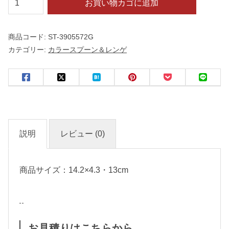
お買い物カゴに追加
風
レ
商品コード:
ST-3905572G
ン
カテゴリー:
カラースプーン＆レンゲ
ゲ
緑
（
名
入
れ
説明
レビュー (0)
対
応
・
商品サイズ：14.2×4.3・13cm
オ
リ
ジ
お見積りはこちらから
ナ