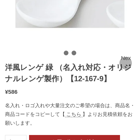
Nex
洋風レンゲ 緑 （名入れ対応・オリジ
t
ナルレンゲ製作）【12-167-9】
¥
586
名入れ・ロゴ入れや大量注文のご希望の場合は、商品名・
商品コードをコピーして【
こちら
】よりお見積依頼をお
願いします。
洋