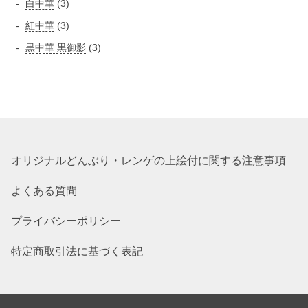
3
白中華
3
品
の
の
個
3
紅中華
3
商
商
の
個
品
3
黒中華 黒御影
3
品
商
の
個
品
商
の
品
商
品
オリジナルどんぶり・レンゲの上絵付に関する注意事項
よくある質問
プライバシーポリシー
特定商取引法に基づく表記