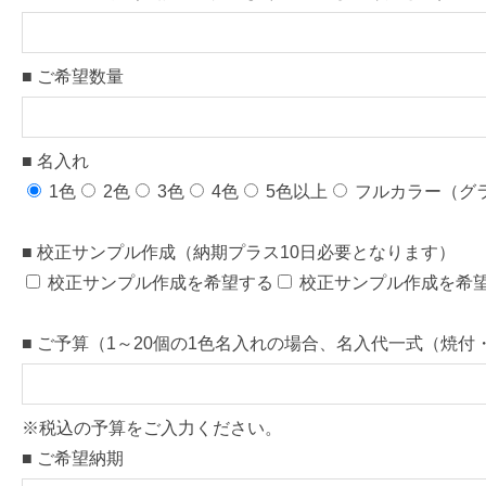
-
1
6
■ ご希望数量
7
-
1
■ 名入れ
9
1色
2色
3色
4色
5色以上
フルカラー（グ
】
個
■ 校正サンプル作成（納期プラス10日必要となります）
校正サンプル作成を希望する
校正サンプル作成を希
■ ご予算（1～20個の1色名入れの場合、名入代一式（焼付
※税込の予算をご入力ください。
■ ご希望納期