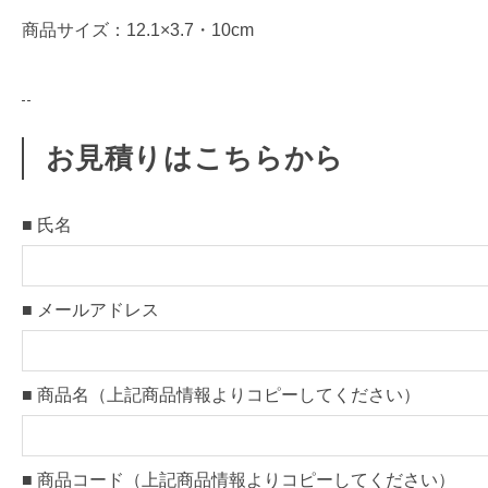
応
商品サイズ：12.1×3.7・10cm
・
オ
リ
ジ
お見積りはこちらから
ナ
ル
レ
■ 氏名
ン
ゲ
■ メールアドレス
製
作
）
■ 商品名（上記商品情報よりコピーしてください）
【
1
2
■ 商品コード（上記商品情報よりコピーしてください）