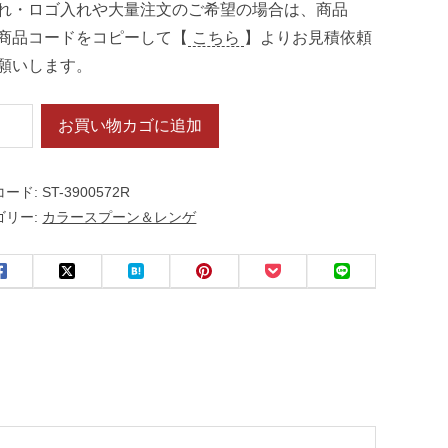
れ・ロゴ入れや大量注文のご希望の場合は、商品
商品コードをコピーして【
こちら
】よりお見積依頼
願いします。
お買い物カゴに追加
コード:
ST-3900572R
ゴリー:
カラースプーン＆レンゲ