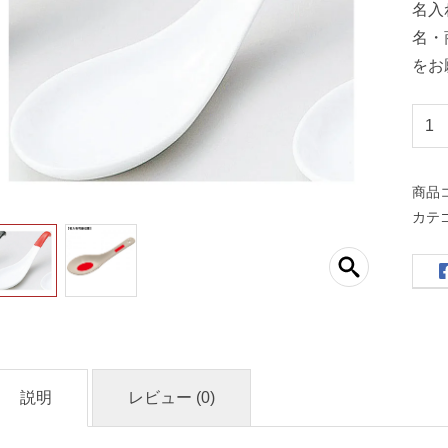
名入
名・
をお
む
し
碗
商品
レ
カテ
ン
ゲ
赤
（
名
入
れ
説明
レビュー (0)
対