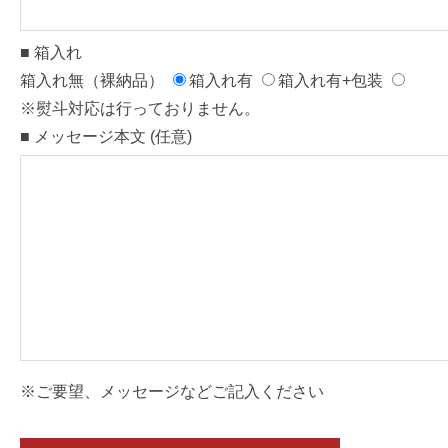
■ 箱入れ
箱入れ無（裸納品）
箱入れ有
箱入れ有+包装
※熨斗対応は行っておりません。
■ メッセージ本文 (任意)
※ご要望、メッセージなどご記入ください