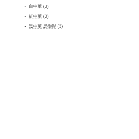
個
個
3
白中華
3
品
の
の
個
3
紅中華
3
商
商
の
個
品
3
黒中華 黒御影
3
品
商
の
個
品
商
の
品
商
品