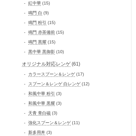
個
品
1
紅中華
15
品
の
の
5
9
鳴門 白
9
商
商
個
個
品
1
鳴門 粉引
15
品
の
の
5
1
鳴門 赤茶備前
15
商
商
個
5
品
1
鳴門 黒耀
15
品
の
個
5
1
黒中華 黒御影
10
商
の
個
0
品
商
6
オリジナル対応レンゲ
61
の
個
品
商
1
1
カラースプーン＆レンゲ
の
17
品
個
7
商
1
スプーン＆レンゲ 白レンゲ
12
の
個
品
2
3
和風中華 粉引
3
の
商
個
個
3
和風中華 黒耀
3
商
品
の
の
個
品
3
天青 青白磁
3
商
商
の
個
品
1
強化スプーン＆レンゲ
11
品
商
の
1
3
新多用丼
3
品
商