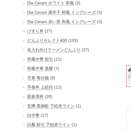
個
2
Dia Ceram ホワイト 和風
2
個
の
個
3
Dia Ceram 唐辛子 和風 イングレーズ
3
商
の
の
個
3
Dia Ceram 赤い実 和風 イングレーズ
3
品
商
商
の
個
2
けずり丼
27
品
品
商
の
7
1
どんぶりセレクト400
193
品
商
個
9
2
名入れ向けラーメンどんぶり
27
品
の
3
7
1
和風中華 粉引
11
商
個
個
1
品
7
和風中華 黒耀
7
の
の
個
個
商
8
天青 青白磁
8
商
の
の
品
個
品
1
手巻丼 上絵付
12
商
商
の
2
品
2
新多用丼
20
品
商
個
0
1
玄燁 黒御影 下絵赤ライン
1
品
の
個
個
1
白中華
17
商
の
の
7
品
1
白鳳 粉引 下絵赤ライン
1
商
商
個