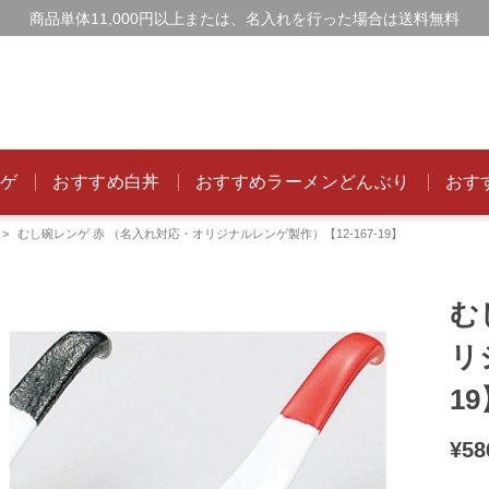
商品単体11,000円以上または、名入れを行った場合は送料無料
ンゲ
おすすめ白丼
おすすめラーメンどんぶり
おす
むし碗レンゲ 赤 （名入れ対応・オリジナルレンゲ製作）【12-167-19】
む
リ
1
¥
58