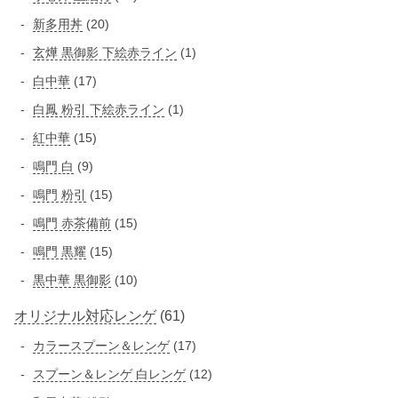
商
の
2
品
2
新多用丼
20
品
商
個
0
1
玄燁 黒御影 下絵赤ライン
1
品
の
個
個
1
白中華
17
商
の
の
7
品
1
白鳳 粉引 下絵赤ライン
1
商
商
個
個
品
1
紅中華
15
品
の
の
5
9
鳴門 白
9
商
商
個
個
品
1
鳴門 粉引
15
品
の
の
5
1
鳴門 赤茶備前
15
商
商
個
5
品
1
鳴門 黒耀
15
品
の
個
5
1
黒中華 黒御影
10
商
の
個
0
品
商
6
オリジナル対応レンゲ
61
の
個
品
商
1
1
カラースプーン＆レンゲ
の
17
品
個
7
商
1
スプーン＆レンゲ 白レンゲ
12
の
個
品
2