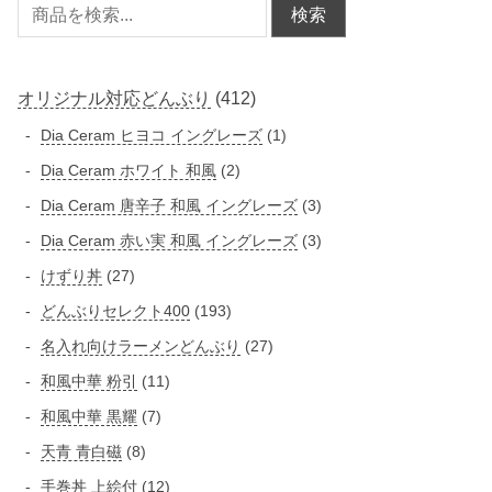
検索
4
オリジナル対応どんぶり
412
1
1
Dia Ceram ヒヨコ イングレーズ
1
2
個
2
Dia Ceram ホワイト 和風
2
個
の
個
3
Dia Ceram 唐辛子 和風 イングレーズ
3
商
の
の
個
3
Dia Ceram 赤い実 和風 イングレーズ
3
品
商
商
の
個
2
けずり丼
27
品
品
商
の
7
1
どんぶりセレクト400
193
品
商
個
9
2
名入れ向けラーメンどんぶり
27
品
の
3
7
1
和風中華 粉引
11
商
個
個
1
品
7
和風中華 黒耀
7
の
の
個
個
商
8
天青 青白磁
8
商
の
の
品
個
品
1
手巻丼 上絵付
12
商