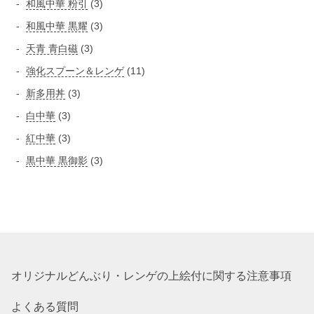
3
和風中華 粉引
3
の
商
個
個
3
和風中華 黒耀
3
商
品
の
の
個
品
3
天青 青白磁
3
商
商
の
個
品
1
強化スプーン＆レンゲ
11
品
商
の
1
3
新多用丼
3
品
商
個
個
3
白中華
3
品
の
の
個
3
紅中華
3
商
商
の
個
品
3
黒中華 黒御影
3
品
商
の
個
品
商
の
品
商
品
オリジナルどんぶり・レンゲの上絵付に関する注意事項
よくある質問