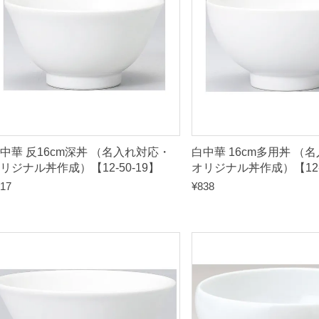
中華 反16cm深丼 （名入れ対応・
白中華 16cm多用丼 （
リジナル丼作成）【12-50-19】
オリジナル丼作成）【12-
17
¥
838