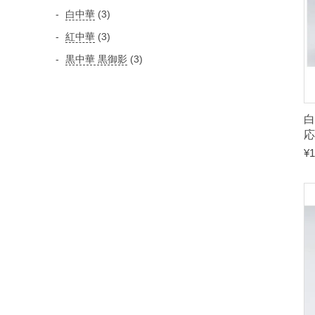
個
個
3
白中華
3
品
の
の
個
3
紅中華
3
商
商
の
個
品
3
黒中華 黒御影
3
品
商
の
個
品
商
の
品
商
白
品
応
¥
1