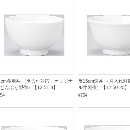
順
5cm多用丼 （名入れ対応・オリジナ
反15cm深丼 （名入れ
どんぶり製作）【12-51-8】
ル丼製作）【12-50-20】
54
¥
754