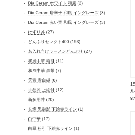
個
2
Dia Ceram ホワイト 和風
2
個
の
個
3
Dia Ceram 唐辛子 和風 イングレーズ
3
商
の
の
個
3
Dia Ceram 赤い実 和風 イングレーズ
3
品
商
商
の
個
2
けずり丼
27
品
品
商
の
7
1
どんぶりセレクト400
193
品
商
個
9
2
名入れ向けラーメンどんぶり
27
品
の
3
7
1
和風中華 粉引
11
商
個
個
1
品
7
和風中華 黒耀
7
の
の
個
個
商
8
天青 青白磁
8
商
の
1
の
品
個
品
1
手巻丼 上絵付
12
ル
商
商
の
2
品
¥
7
2
新多用丼
20
品
商
個
0
1
玄燁 黒御影 下絵赤ライン
1
品
の
個
個
1
白中華
17
商
の
の
7
品
1
白鳳 粉引 下絵赤ライン
1
商
商
個