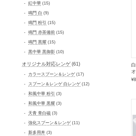
個
品
1
紅中華
15
品
の
の
5
9
鳴門 白
9
商
商
個
個
品
1
鳴門 粉引
15
品
の
の
5
1
鳴門 赤茶備前
15
商
商
個
5
品
1
鳴門 黒耀
15
品
の
個
5
1
黒中華 黒御影
10
商
の
個
0
品
商
6
オリジナル対応レンゲ
61
の
白
個
品
オ
商
1
1
カラースプーン＆レンゲ
の
17
¥
8
品
個
7
商
1
スプーン＆レンゲ 白レンゲ
12
の
個
品
2
3
和風中華 粉引
3
の
商
個
個
3
和風中華 黒耀
3
商
品
の
の
個
品
3
天青 青白磁
3
商
商
の
個
品
1
強化スプーン＆レンゲ
11
品
商
の
1
3
新多用丼
3
品
商