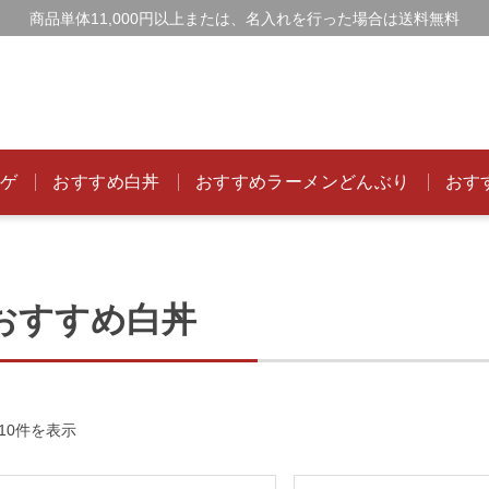
商品単体11,000円以上または、名入れを行った場合は送料無料
ンゲ
おすすめ白丼
おすすめラーメンどんぶり
おす
おすすめ白丼
新
10件を表示
し
い