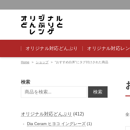
オリジナル対応どんぶり
オリジナル対応レ
Home
ショップ
“おすすめ白丼”にタグ付けされた商品
検索
検索
4
オリジナル対応どんぶり
412
全
1
1
Dia Ceram ヒヨコ イングレーズ
1
2