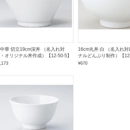
中華 切立19cm深丼 （名入れ対
16cm丸丼 白 （名入れ
・オリジナル丼作成）【12-50-5】
ナルどんぶり制作）【12-
,173
¥
670