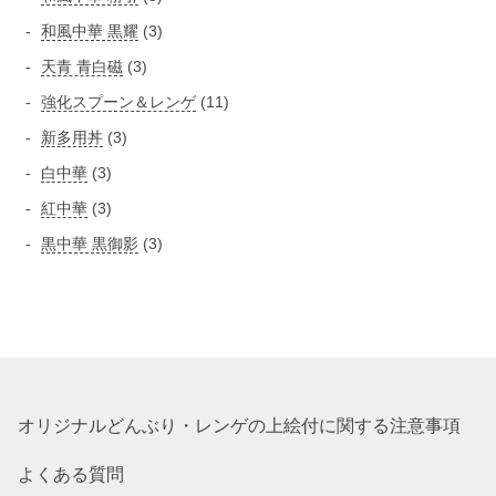
の
商
個
個
3
和風中華 黒耀
3
商
品
の
の
個
品
3
天青 青白磁
3
商
商
の
個
品
1
強化スプーン＆レンゲ
11
品
商
の
1
3
新多用丼
3
品
商
個
個
3
白中華
3
品
の
の
個
3
紅中華
3
商
商
の
個
品
3
黒中華 黒御影
3
品
商
の
個
品
商
の
品
商
品
オリジナルどんぶり・レンゲの上絵付に関する注意事項
よくある質問