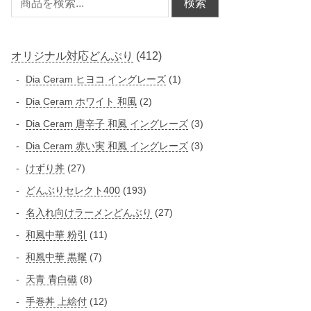
検索
4
オリジナル対応どんぶり
412
1
1
Dia Ceram ヒヨコ イングレーズ
1
2
個
2
Dia Ceram ホワイト 和風
2
個
の
個
3
Dia Ceram 唐辛子 和風 イングレーズ
3
商
の
の
個
3
Dia Ceram 赤い実 和風 イングレーズ
3
品
商
商
の
個
2
けずり丼
27
品
品
商
の
7
1
どんぶりセレクト400
193
品
商
個
9
2
名入れ向けラーメンどんぶり
27
品
の
3
7
1
和風中華 粉引
11
商
個
個
1
品
7
和風中華 黒耀
7
の
の
個
個
商
8
天青 青白磁
8
商
の
の
品
個
品
1
手巻丼 上絵付
12
商
商