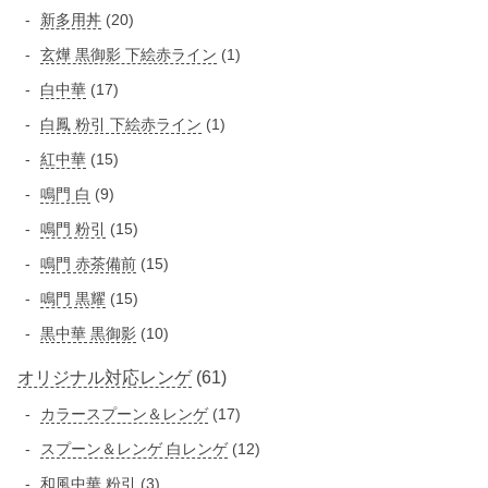
の
2
品
2
新多用丼
20
品
商
個
0
1
玄燁 黒御影 下絵赤ライン
1
品
の
個
個
1
白中華
17
商
の
の
7
品
1
白鳳 粉引 下絵赤ライン
1
商
商
個
個
品
1
紅中華
15
品
の
の
5
9
鳴門 白
9
商
商
個
個
品
1
鳴門 粉引
15
品
の
の
5
1
鳴門 赤茶備前
15
商
商
個
5
品
1
鳴門 黒耀
15
品
の
個
5
1
黒中華 黒御影
10
商
の
個
0
品
商
6
オリジナル対応レンゲ
61
の
個
品
商
1
1
カラースプーン＆レンゲ
の
17
品
個
7
商
1
スプーン＆レンゲ 白レンゲ
12
の
個
品
2
3
和風中華 粉引
3