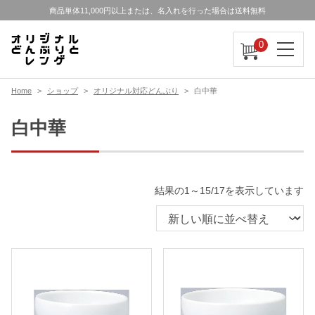
商品単体11,000円以上または、名入れを行った場合は送料無料
0
Home
ショップ
オリジナル対応どんぶり
白中華
白中華
新
結果の1～15/17を表示しています
し
い
順