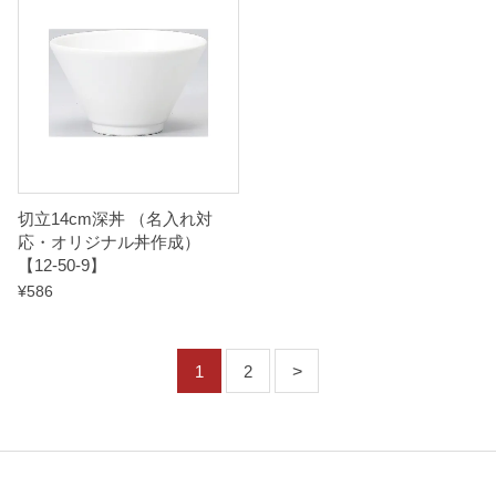
切立14cm深丼 （名入れ対
応・オリジナル丼作成）
【12-50-9】
¥
586
1
2