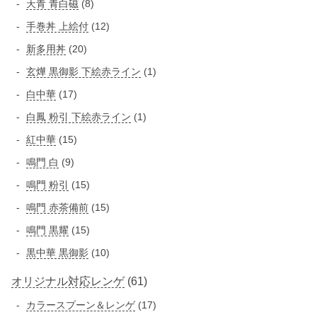
商
8
天青 青白磁
8
商
の
の
品
個
品
1
手巻丼 上絵付
12
商
商
の
2
品
2
新多用丼
20
品
商
個
0
1
玄燁 黒御影 下絵赤ライン
1
品
の
個
個
1
白中華
17
商
の
の
7
品
1
白鳳 粉引 下絵赤ライン
1
商
商
個
個
品
1
紅中華
15
品
の
の
5
9
鳴門 白
9
商
商
個
個
品
1
鳴門 粉引
15
品
の
の
5
1
鳴門 赤茶備前
15
商
商
個
5
品
1
鳴門 黒耀
15
品
の
個
5
1
黒中華 黒御影
10
商
の
個
0
品
商
6
オリジナル対応レンゲ
61
の
個
品
商
1
1
カラースプーン＆レンゲ
の
17