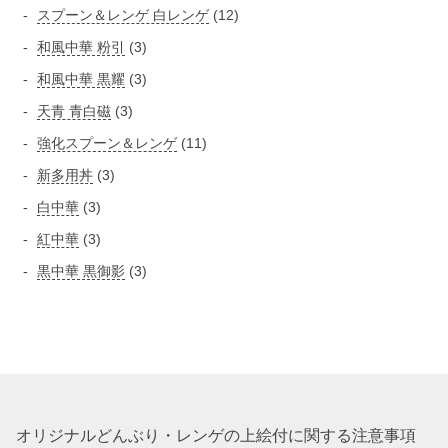
品
個
7
商
1
スプーン＆レンゲ 白レンゲ
12
の
個
品
2
3
和風中華 粉引
3
の
商
個
個
3
和風中華 黒耀
3
商
品
の
の
個
品
3
天青 青白磁
3
商
商
の
個
品
1
強化スプーン＆レンゲ
11
品
商
の
1
3
新多用丼
3
品
商
個
個
3
白中華
3
品
の
の
個
3
紅中華
3
商
商
の
個
品
3
黒中華 黒御影
3
品
商
の
個
品
商
の
品
商
品
オリジナルどんぶり・レンゲの上絵付に関する注意事項