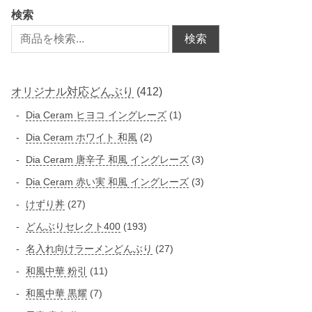
検索
検索
4
オリジナル対応どんぶり
412
1
1
Dia Ceram ヒヨコ イングレーズ
1
2
個
2
Dia Ceram ホワイト 和風
2
個
の
個
3
Dia Ceram 唐辛子 和風 イングレーズ
3
商
の
の
個
3
Dia Ceram 赤い実 和風 イングレーズ
3
品
商
商
の
個
2
けずり丼
27
品
品
商
の
7
1
どんぶりセレクト400
193
品
商
個
9
2
名入れ向けラーメンどんぶり
27
品
の
3
7
1
和風中華 粉引
11
商
個
個
1
品
7
和風中華 黒耀
7
の
の
個
個